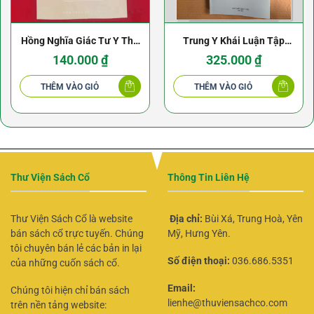
Hồng Nghĩa Giác Tư Y Thư
Trung Y Khái Luận Tập
– Tuệ Tĩnh
1+2+3 (NXB Y Học 1961)
140.000
₫
325.000
₫
THÊM VÀO GIỎ
THÊM VÀO GIỎ
Thư Viện Sách Cổ
Thông Tin Liên Hệ
Thư Viện Sách Cổ là website
Địa chỉ:
Bùi Xá, Trung Hoà, Yên
bán sách cổ trực tuyến. Chúng
Mỹ, Hưng Yên.
tôi chuyên bán lẻ các bản in lại
Số điện thoại:
036.686.5351
của những cuốn sách cổ.
Email:
Chúng tôi hiện chỉ bán sách
lienhe@thuviensachco.com
trên nền tảng website: